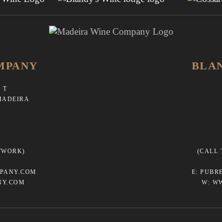
MPANY
BLA
 T
MADEIRA
TWORK)
(CALL
PANY.COM
E:
PUBR
NY.COM
W:
W